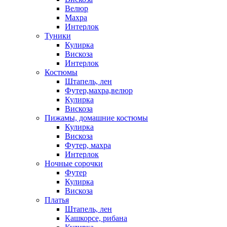
Велюр
Махра
Интерлок
Туники
Кулирка
Вискоза
Интерлок
Костюмы
Штапель, лен
Футер,махра,велюр
Кулирка
Вискоза
Пижамы, домашние костюмы
Кулирка
Вискоза
Футер, махра
Интерлок
Ночные сорочки
Футер
Кулирка
Вискоза
Платья
Штапель, лен
Кашкорсе, рибана