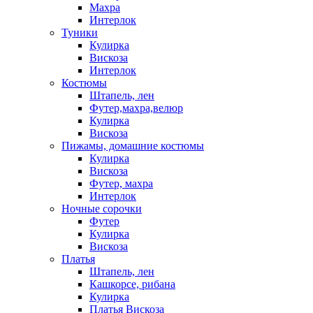
Махра
Интерлок
Туники
Кулирка
Вискоза
Интерлок
Костюмы
Штапель, лен
Футер,махра,велюр
Кулирка
Вискоза
Пижамы, домашние костюмы
Кулирка
Вискоза
Футер, махра
Интерлок
Ночные сорочки
Футер
Кулирка
Вискоза
Платья
Штапель, лен
Кашкорсе, рибана
Кулирка
Платья Вискоза