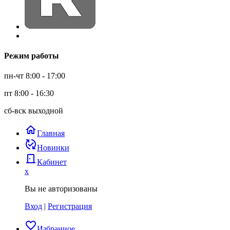
Режим работы
пн-чт 8:00 - 17:00
пт 8:00 - 16:30
сб-вск выходной
home
Главная
published_with_changes
Новинки
door_back
Кабинет
x
Вы не авторизованы
Вход
|
Регистрация
favorite_border
Избранное