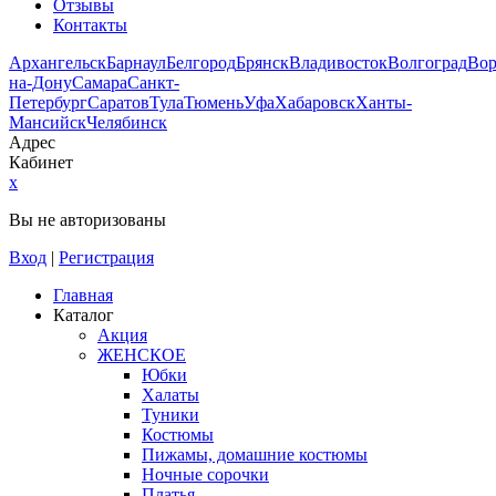
Отзывы
Контакты
Архангельск
Барнаул
Белгород
Брянск
Владивосток
Волгоград
Во
на-Дону
Самара
Санкт-
Петербург
Саратов
Тула
Тюмень
Уфа
Хабаровск
Ханты-
Мансийск
Челябинск
Адрес
Кабинет
x
Вы не авторизованы
Вход
|
Регистрация
Главная
Каталог
Акция
ЖЕНСКОЕ
Юбки
Халаты
Туники
Костюмы
Пижамы, домашние костюмы
Ночные сорочки
Платья