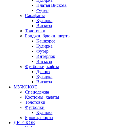
Кулирка
Платья Вискоза
Футер
Сарафаны
Кулирка
Вискоза
Толстовки
Бриджи, брюки, шорты
Кашкорсе
Кулирка
Футер
Интерлок
Вискоза
Футболки, кофты
Дэворэ
Кулирка
Вискоза
МУЖСКОЕ
Спецодежда
Костюмы, халаты
Толстовки
Футболки
Кулирка
Брюки, шорты
ДЕТСКОЕ