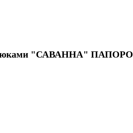
с брюками "САВАННА" ПАПО