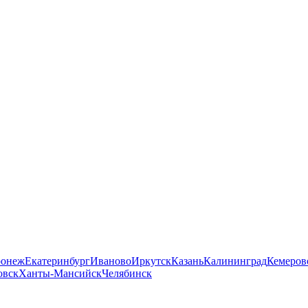
ронеж
Екатеринбург
Иваново
Иркутск
Казань
Калининград
Кемеров
овск
Ханты-Мансийск
Челябинск