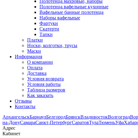
Полотенца махровые, наборы
Полотенца вафельные кухонные
Вафельные банные полотенца
Наборы вафельные
Фартуки
Скатерти
Тапки
Платки
Носки, колготки, трусы
Маски
Информация
О компании
Оплата
Доставка
Условия возврата
Условия работы
Таблица размеров
Как заказать
Отзывы
Контакты
Архангельск
Барнаул
Белгород
Брянск
Владивосток
Волгоград
Во
на-Дону
Самара
Санкт-Петербург
Саратов
Тула
Тюмень
Уфа
Хабар
Адрес
Кабинет