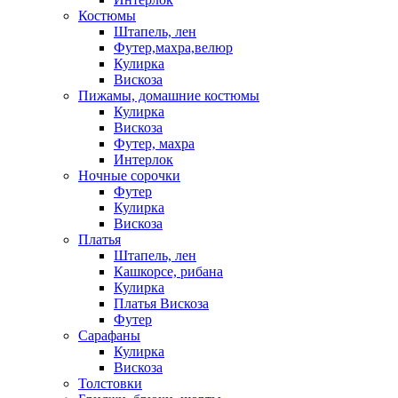
Костюмы
Штапель, лен
Футер,махра,велюр
Кулирка
Вискоза
Пижамы, домашние костюмы
Кулирка
Вискоза
Футер, махра
Интерлок
Ночные сорочки
Футер
Кулирка
Вискоза
Платья
Штапель, лен
Кашкорсе, рибана
Кулирка
Платья Вискоза
Футер
Сарафаны
Кулирка
Вискоза
Толстовки