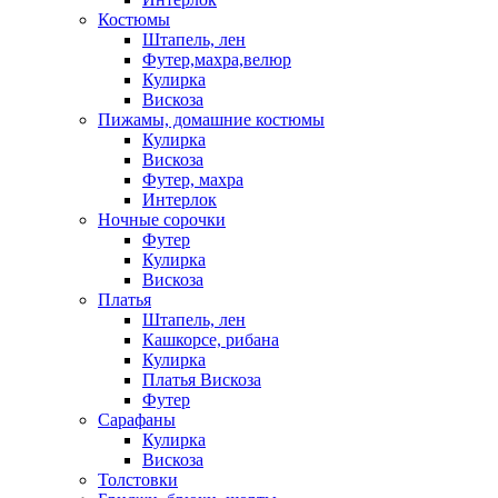
Костюмы
Штапель, лен
Футер,махра,велюр
Кулирка
Вискоза
Пижамы, домашние костюмы
Кулирка
Вискоза
Футер, махра
Интерлок
Ночные сорочки
Футер
Кулирка
Вискоза
Платья
Штапель, лен
Кашкорсе, рибана
Кулирка
Платья Вискоза
Футер
Сарафаны
Кулирка
Вискоза
Толстовки