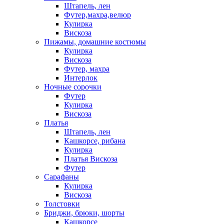
Штапель, лен
Футер,махра,велюр
Кулирка
Вискоза
Пижамы, домашние костюмы
Кулирка
Вискоза
Футер, махра
Интерлок
Ночные сорочки
Футер
Кулирка
Вискоза
Платья
Штапель, лен
Кашкорсе, рибана
Кулирка
Платья Вискоза
Футер
Сарафаны
Кулирка
Вискоза
Толстовки
Бриджи, брюки, шорты
Кашкорсе