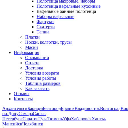
Полотенца махровые, наборы
Полотенца вафельные кухонные
Вафельные банные полотенца
Наборы вафельные
Фартуки
Скатерти
Тапки
Платки
Носки, колготки, трусы
Маски
Информация
О компании
Оплата
Доставка
Условия возврата
Условия работы
Таблица размеров
Как заказать
Отзывы
Контакты
Архангельск
Барнаул
Белгород
Брянск
Владивосток
Волгоград
Во
на-Дону
Самара
Санкт-
Петербург
Саратов
Тула
Тюмень
Уфа
Хабаровск
Ханты-
Мансийск
Челябинск