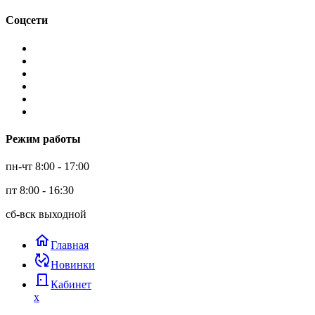
Соцсети
Режим работы
пн-чт 8:00 - 17:00
пт 8:00 - 16:30
сб-вск выходной
home
Главная
published_with_changes
Новинки
door_back
Кабинет
x