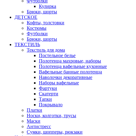
Футболки
Кулирка
Брюки, шорты
ДЕТСКОЕ
Кофты, толстовки
Костюмы
Футболки
Брюки, шорты
ТЕКСТИЛЬ
Текстиль для дома
Постельное белье
Полотенца махровые, наборы
Полотенца вафельные кухонные
Вафельные банные полотенца
Наволочки декоративные
Наборы вафельные
Фартуки
Скатерти
Тапки
Покрывало
Платки
Носки, колготки, трусы
Маски
Антистресс
Сумки, шопперы, рюкзаки