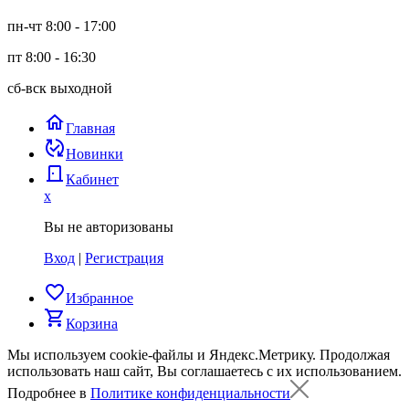
пн-чт 8:00 - 17:00
пт 8:00 - 16:30
сб-вск выходной
home
Главная
published_with_changes
Новинки
door_back
Кабинет
x
Вы не авторизованы
Вход
|
Регистрация
favorite_border
Избранное
shopping_cart
Корзина
Мы используем cookie-файлы и Яндекс.Метрику.
Продолжая
использовать наш сайт, Вы соглашаетесь с их использованием.
Подробнее в
Политике конфиденциальности