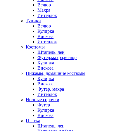
Велюр
Махра
Интерлок
Туники
Велюр
Кулирка
Вискоза
Интерлок
Костюмы
Штапель, лен
Футер,махра,велюр
Кулирка
Вискоза
Пижамы, домашние костюмы
Кулирка
Вискоза
Футер, махра
Интерлок
Ночные сорочки
Футер
Кулирка
Вискоза
Платья
Штапель, лен