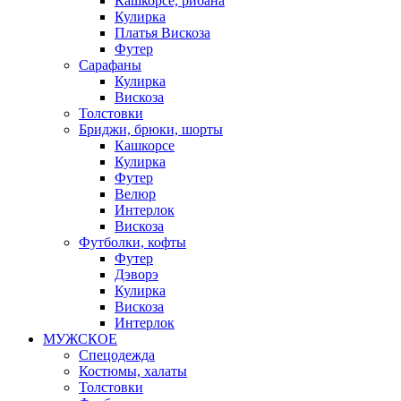
Кашкорсе, рибана
Кулирка
Платья Вискоза
Футер
Сарафаны
Кулирка
Вискоза
Толстовки
Бриджи, брюки, шорты
Кашкорсе
Кулирка
Футер
Велюр
Интерлок
Вискоза
Футболки, кофты
Футер
Дэворэ
Кулирка
Вискоза
Интерлок
МУЖСКОЕ
Спецодежда
Костюмы, халаты
Толстовки