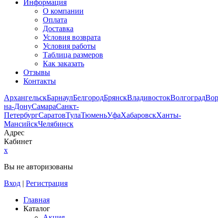
Информация
О компании
Оплата
Доставка
Условия возврата
Условия работы
Таблица размеров
Как заказать
Отзывы
Контакты
Архангельск
Барнаул
Белгород
Брянск
Владивосток
Волгоград
Во
на-Дону
Самара
Санкт-
Петербург
Саратов
Тула
Тюмень
Уфа
Хабаровск
Ханты-
Мансийск
Челябинск
Адрес
Кабинет
x
Вы не авторизованы
Вход
|
Регистрация
Главная
Каталог
Акция