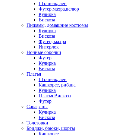
Штапель, лен
Футер,махра,велюр
Кулирка
Вискоза
Пижамы, домашние костюмы
Кулирка
Вискоза
Футер, махра
Интерлок
Ночные сорочки
Футер
Кулирка
Вискоза
Платья
Штапель, лен
Кашкорсе, рибана
Кулирка
Платья Вискоза
Футер
Сарафаны
Кулирка
Вискоза
Толстовки
Бриджи, брюки, шорты
Кашкорсе