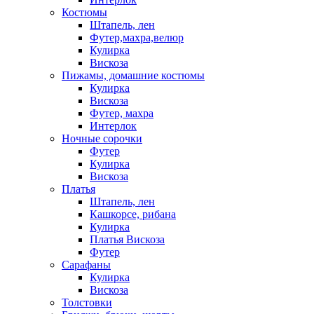
Костюмы
Штапель, лен
Футер,махра,велюр
Кулирка
Вискоза
Пижамы, домашние костюмы
Кулирка
Вискоза
Футер, махра
Интерлок
Ночные сорочки
Футер
Кулирка
Вискоза
Платья
Штапель, лен
Кашкорсе, рибана
Кулирка
Платья Вискоза
Футер
Сарафаны
Кулирка
Вискоза
Толстовки