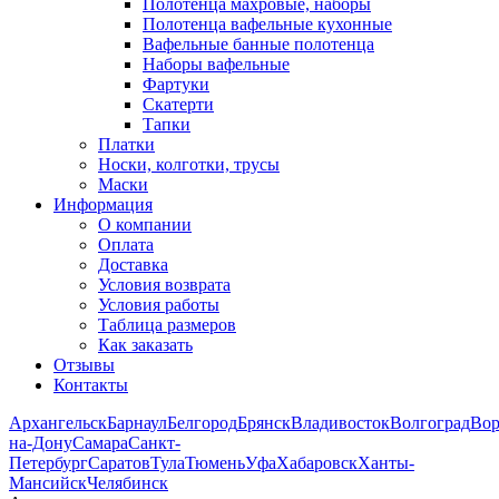
Полотенца махровые, наборы
Полотенца вафельные кухонные
Вафельные банные полотенца
Наборы вафельные
Фартуки
Скатерти
Тапки
Платки
Носки, колготки, трусы
Маски
Информация
О компании
Оплата
Доставка
Условия возврата
Условия работы
Таблица размеров
Как заказать
Отзывы
Контакты
Архангельск
Барнаул
Белгород
Брянск
Владивосток
Волгоград
Во
на-Дону
Самара
Санкт-
Петербург
Саратов
Тула
Тюмень
Уфа
Хабаровск
Ханты-
Мансийск
Челябинск