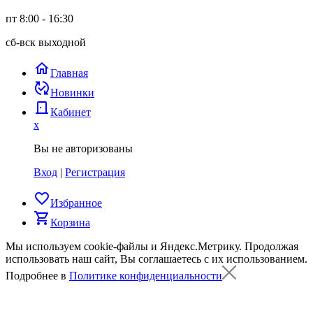
пт 8:00 - 16:30
сб-вск выходной
home
Главная
published_with_changes
Новинки
door_back
Кабинет
x
Вы не авторизованы
Вход
|
Регистрация
favorite_border
Избранное
shopping_cart
Корзина
Мы используем cookie-файлы и Яндекс.Метрику.
Продолжая
использовать наш сайт, Вы соглашаетесь с их использованием.
Подробнее в
Политике конфиденциальности