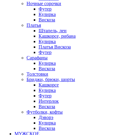
Ночные сорочки
Футер
Кулирка
Вискоза
Платья
Штапель, лен
Кашкорсе, рибана
Кулирка
Платья Вискоза
Футер
Сарафаны
Кулирка
Вискоза
Толстовки
Бриджи, брюки, шорты
Кашкорсе
Кулирка
Футер
Интерлок
Вискоза
Футболки, кофты
Дэворэ
Кулирка
Вискоза
МУЖСКОЕ