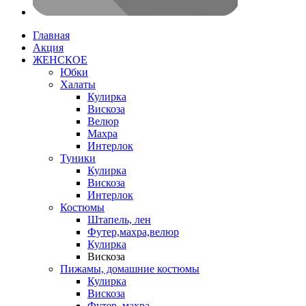
Главная
Акция
ЖЕНСКОЕ
Юбки
Халаты
Кулирка
Вискоза
Велюр
Махра
Интерлок
Туники
Кулирка
Вискоза
Интерлок
Костюмы
Штапель, лен
Футер,махра,велюр
Кулирка
Вискоза
Пижамы, домашние костюмы
Кулирка
Вискоза
Футер, махра