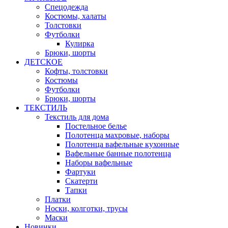
Спецодежда
Костюмы, халаты
Толстовки
Футболки
Кулирка
Брюки, шорты
ДЕТСКОЕ
Кофты, толстовки
Костюмы
Футболки
Брюки, шорты
ТЕКСТИЛЬ
Текстиль для дома
Постельное белье
Полотенца махровые, наборы
Полотенца вафельные кухонные
Вафельные банные полотенца
Наборы вафельные
Фартуки
Скатерти
Тапки
Платки
Носки, колготки, трусы
Маски
Новинки