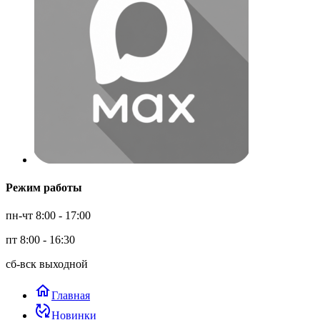
Режим работы
пн-чт 8:00 - 17:00
пт 8:00 - 16:30
сб-вск выходной
home
Главная
published_with_changes
Новинки