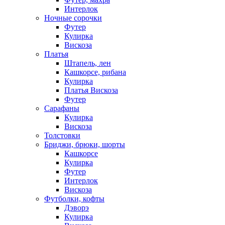
Интерлок
Ночные сорочки
Футер
Кулирка
Вискоза
Платья
Штапель, лен
Кашкорсе, рибана
Кулирка
Платья Вискоза
Футер
Сарафаны
Кулирка
Вискоза
Толстовки
Бриджи, брюки, шорты
Кашкорсе
Кулирка
Футер
Интерлок
Вискоза
Футболки, кофты
Дэворэ
Кулирка