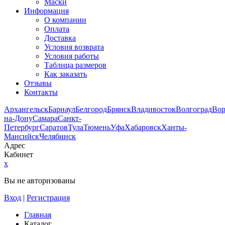
Маски
Информация
О компании
Оплата
Доставка
Условия возврата
Условия работы
Таблица размеров
Как заказать
Отзывы
Контакты
Архангельск
Барнаул
Белгород
Брянск
Владивосток
Волгоград
Во
на-Дону
Самара
Санкт-
Петербург
Саратов
Тула
Тюмень
Уфа
Хабаровск
Ханты-
Мансийск
Челябинск
Адрес
Кабинет
x
Вы не авторизованы
Вход
|
Регистрация
Главная
Каталог